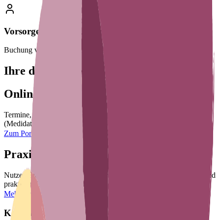
Vorsorgeuntersuchungen
Buchung von Terminen für Vorsorgeuntersuchungen (U7 bis U9).
Ihre digitalen Möglichkeiten
Online-Service
Termine, Rezepte und Verordnungen direkt über unser Web-Portal
(Medidate) anfordern.
Zum Portal (Web)
PraxisApp
Nutzen Sie unsere App für die direkte Kommunikation per Chat und
praktische Terminerinnerungen.
Mehr zur App
Kontakt