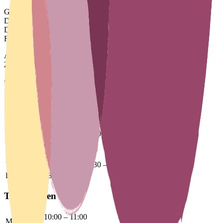
Gemeinschaftspraxis
Dr. med. Katjana Nierhaus
Dr. med. Kristina Sweers
Fachärztinnen für Kinderheilkunde & Jugendmedizin
Adresse:
Elbgaustrasse 122
22547 - Hamburg
Unsere Sprechzeiten
08:30 – 13:00
Montag
nachmittags
14:30 – 17:30
08:30 – 13:00
Dienstag
nachmittags
14:30 – 17:30
Mittwoch
08:30 – 13:00
08:30 – 13:00
Donnerstag
nachmittags
14:30 – 17:30
Freitag
08:30 – 13:00
Telefonzeiten
10:00 – 11:00
Montag